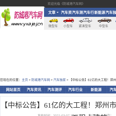
欢迎光临《防城港汽车网》
文章
汽车资
汽车测
汽车行
新能源
汽车
讯
评
业
家
微型车
小型车
紧凑型车
中型车
您现在的位置：
主页
>
防城港汽车网
>
汽车独家
> 【中标公告】61亿的大工程！郑
网站首页
汽车资讯
汽车测评
汽车行业
新能源
汽
【中标公告】61亿的大工程！郑州
发布时间：2021-03-07 15:41:30
来源：
类型：